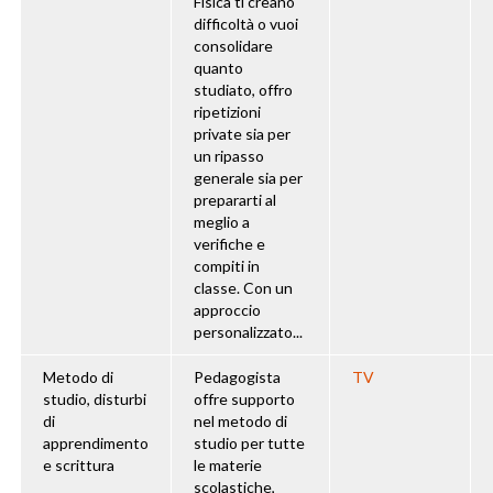
Fisica ti creano
difficoltà o vuoi
consolidare
quanto
studiato, offro
ripetizioni
private sia per
un ripasso
generale sia per
prepararti al
meglio a
verifiche e
compiti in
classe. Con un
approccio
personalizzato...
Metodo di
Pedagogista
TV
studio, disturbi
offre supporto
di
nel metodo di
apprendimento
studio per tutte
e scrittura
le materie
scolastiche,