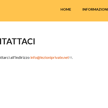
MENU PRINCIPALE
HOME
INFORMAZION
TATTACI
ttarci all'indirizzo
info@lezioniprivate.net
.