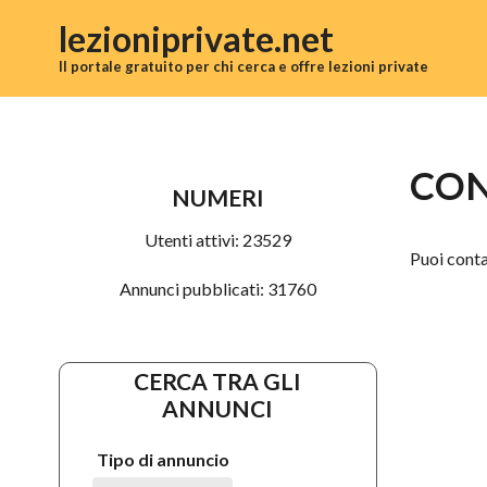
Salta al contenuto principale
lezioniprivate.net
Il portale gratuito per chi cerca e offre lezioni private
CON
NUMERI
Utenti attivi:
23529
Puoi conta
Annunci pubblicati:
31760
CERCA TRA GLI
ANNUNCI
Tipo di annuncio