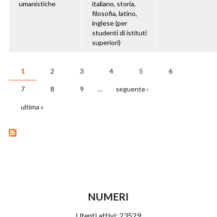
umanistiche
italiano, storia,
filosofia, latino,
inglese (per
studenti di istituti
superiori)
1
2
3
4
5
6
PAGINE
7
8
9
…
seguente ›
ultima »
NUMERI
Utenti attivi:
23529