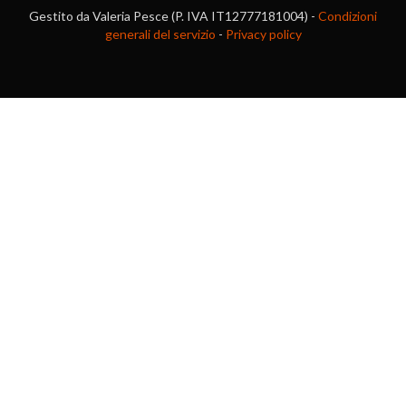
Gestito da Valeria Pesce (P. IVA IT12777181004) -
Condizioni
generali del servizio
-
Privacy policy