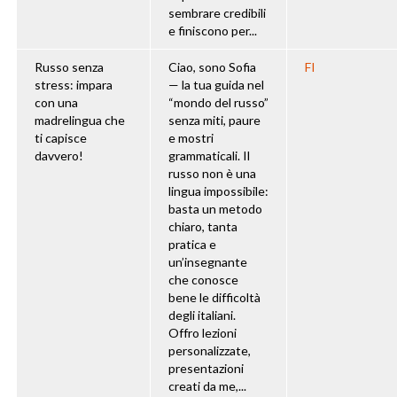
sembrare credibili
e finiscono per...
Russo senza
Ciao, sono Sofia
FI
stress: impara
— la tua guida nel
con una
“mondo del russo”
madrelingua che
senza miti, paure
ti capisce
e mostri
davvero!
grammaticali. Il
russo non è una
lingua impossibile:
basta un metodo
chiaro, tanta
pratica e
un’insegnante
che conosce
bene le difficoltà
degli italiani.
Offro lezioni
personalizzate,
presentazioni
creati da me,...