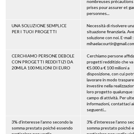
nombreuses précautions 
prises pour assurer et gar
personnes...
UNA SOLUZIONE SEMPLICE
Necessità di risolvere un
PER I TUOI PROGETTI
situazione finanziaria. Ave
soluzione con noi. E-mail :
mihaelacourtir@gmail.co
CERCHIAMO PERSONE DEBOLE
Cerchiamo persone affida
CON PROGETTI REDDITIZI DA
progetti redditizio che va
20MILA 100 MILIONI DI EURO
€5.000 a € 100 milioni a
disposizione, con cui po
lavorare in modo traspar
investire nella realizzazio
loro progetto qualunque si
campo di attività. Per ulte
informazioni, contattaci a
seguenti...
3% d’interesse l’anno secondo la
3% d’interesse l’anno se
somma prestato poiché essendo
somma prestato poiché 
particolare non voglio
particolare non voglio vio