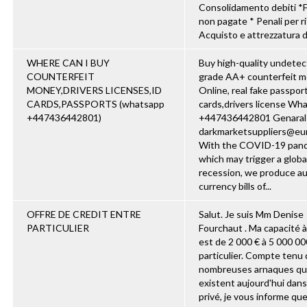
Consolidamento debiti *
non pagate * Penali per ri
Acquisto e attrezzatura di
WHERE CAN I BUY
Buy high-quality undetec
COUNTERFEIT
grade AA+ counterfeit 
MONEY,DRIVERS LICENSES,ID
Online, real fake passport
CARDS,PASSPORTS (‪whatsapp
cards,drivers license Wh
+447436442801)
‪+447436442801 Genaral
darkmarketsuppliers@eu
With the COVID-19 pan
which may trigger a globa
recession, we produce a
currency bills of...
OFFRE DE CREDIT ENTRE
Salut. Je suis Mm Denise
PARTICULIER
Fourchaut . Ma capacité à
est de 2 000 € à 5 000 00
particulier. Compte tenu
nombreuses arnaques qu
existent aujourd'hui dans
privé, je vous informe qu