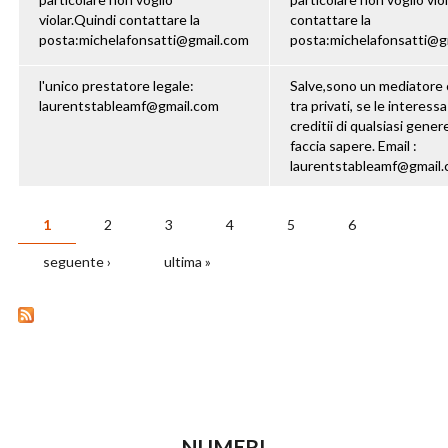
violar.Quindi contattare la
contattare la
posta:michelafonsatti@gmail.com
posta:michelafonsatti@g
l'unico prestatore legale:
Salve,sono un mediatore c
laurentstableamf@gmail.com
tra privati, se le interess
creditii di qualsiasi gener
faccia sapere. Email :
laurentstableamf@gmail
1
2
3
4
5
6
PAGINE
seguente ›
ultima »
NUMERI