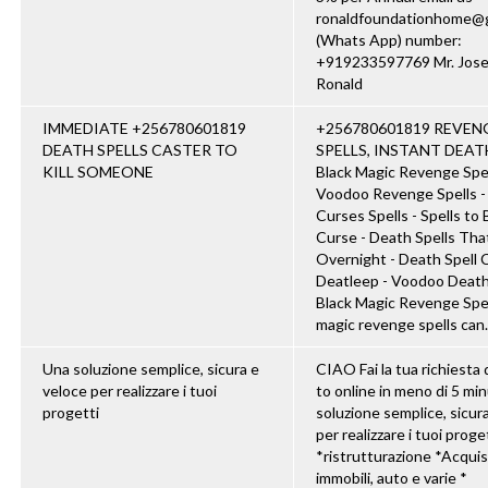
ronaldfoundationhome@
(Whats App) number:
+919233597769 Mr. Jos
Ronald
IMMEDIATE +256780601819
+256780601819 REVEN
DEATH SPELLS CASTER TO
SPELLS, INSTANT DEAT
KILL SOMEONE
Black Magic Revenge Spel
Voodoo Revenge Spells 
Curses Spells - Spells to 
Curse - Death Spells Th
Overnight - Death Spell 
Deatleep - Voodoo Death
Black Magic Revenge Spel
magic revenge spells can..
Una soluzione semplice, sicura e
CIAO Fai la tua richiesta d
veloce per realizzare i tuoi
to online in meno di 5 mi
progetti
soluzione semplice, sicur
per realizzare i tuoi proget
*ristrutturazione *Acquis
immobili, auto e varie *