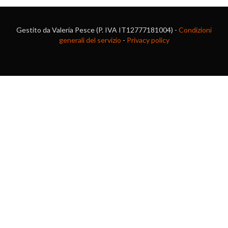
Gestito da Valeria Pesce (P. IVA IT12777181004) -
Condizioni
generali del servizio
-
Privacy policy