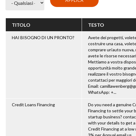
TITOLO
TESTO
HAI BISOGNO DI UN PRONTO?
Avete dei progetti, volet
costruire una casa, volet
comprare un'auto nuova,
avete le risorse necessari
Mettiamo a vostra dispos
opportunità molto grand
realizzare il vostro bisogn
contattaci per maggiori de
Email: camillawenberg@g
WhatsApp: +...
Credit Loans Financing
Do you need a genuine C
Financing to settle your b
startup business? conta
with your details to get 
Credit Financing at a low 
3% per Annual email us