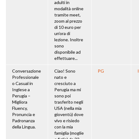
adulti in
modalità online
tramite meet,
zoom al prezzo
di 10 euro per
un’ora di
lezione. Inoltre
sono
disponibile ad
effettuare...
Conversazione
Ciao! Sono
PG
Professionale
nato e
o Casual in
cresciuto a
Inglese a
Perugia ma mi
Perugia –
sono poi
Migliora
trasferito negli
Fluency,
USA (nella mia
Pronuncia e
gioventù) dove
Padronanza
vivo e risiedo
della Lingua.
con la mia
famiglia (moglie