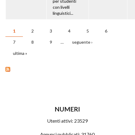
per studenti
con livelli
linguistici...
1
2
3
4
5
6
PAGINE
7
8
9
…
seguente ›
ultima »
NUMERI
Utenti attivi:
23529
Annunci pubblicati:
31760