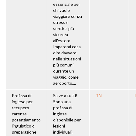
essenziale per
chi vuole
viaggiare senza
stress e
sentirsi più
sicuro/a
all’estero.
Imparerai cosa
dire davvero
nelle situazioni
più comuni
durante un
viaggio, come
aeroporto,...
Prof.ssa di
Salve a tutti!
TN
inglese per
Sono una
recupero
prof.ssa di
carenze,
inglese
potenziamento
disponibile per
linguistico o
lezioni
preparazione
individuali,