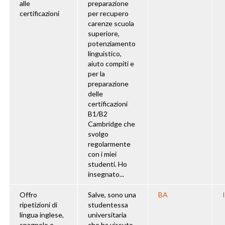
alle
preparazione
certificazioni
per recupero
carenze scuola
superiore,
potenziamento
linguistico,
aiuto compiti e
per la
preparazione
delle
certificazioni
B1/B2
Cambridge che
svolgo
regolarmente
con i miei
studenti. Ho
insegnato...
Offro
Salve, sono una
BA
ripetizioni di
studentessa
lingua inglese,
universitaria
spagnolo e
che ha vissuto