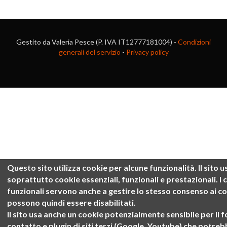
Gestito da Valeria Pesce (P. IVA IT12777181004) -
Condizioni
generali del servizio
-
Privacy policy
Questo sito utilizza cookie per alcune funzionalità.
Il sito u
soprattutto cookie
essenziali, funzionali e prestazionali
. I
funzionali servono anche a gestire lo stesso consenso ai c
possono quindi essere disabilitati.
Il sito usa anche un cookie potenzialmente sensibile per il 
contatto e plugin di siti terzi (Google, Youtube) che potre