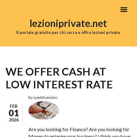
Salta al contenuto principale
lezioniprivate.net
Il portale gratuito per chi cerca e offre lezioni private
MENU PRINCIPALE
WE OFFER CASH AT
LOW INTEREST RATE
By
sumitihomelen
FEB
01
2026
Are you looking for Finance? Are you looking for
Money to enlarge your business? I think you have