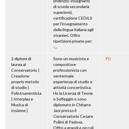
(indirizzo: insegnanti
di scuola secondaria
superiore),
certificazione CEDILS
per l'insegnamento
della lingua italiana agli
stranieri. Offro
ripetizioni private per:
-...
2 diplomi di
Sono un musicista e
PD
laurea al
compositore
Conservatorio |
professionista con
Creazione
ventennale
proprio metodo
esperienza di studio e
di studio |
attività concertistica.
Polistrumentista
Ho la Licenza di Teoria
| Interplay e
e Solfeggio e sono
Musica di
diplomato in Chitarra
Insieme |
Jazz presso il
Conservatorio Cesare
Pollini di Padova.
Offro a grandi e piccoli