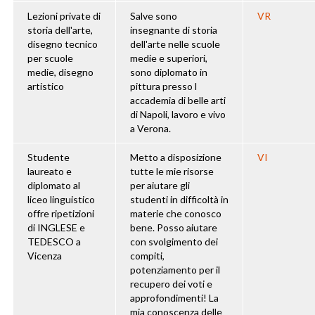
Lezioni private di
Salve sono
VR
storia dell'arte,
insegnante di storia
disegno tecnico
dell'arte nelle scuole
per scuole
medie e superiori,
medie, disegno
sono diplomato in
artistico
pittura presso l
accademia di belle arti
di Napoli, lavoro e vivo
a Verona.
Studente
Metto a disposizione
VI
laureato e
tutte le mie risorse
diplomato al
per aiutare gli
liceo linguistico
studenti in difficoltà in
offre ripetizioni
materie che conosco
di INGLESE e
bene. Posso aiutare
TEDESCO a
con svolgimento dei
Vicenza
compiti,
potenziamento per il
recupero dei voti e
approfondimenti! La
mia conoscenza delle