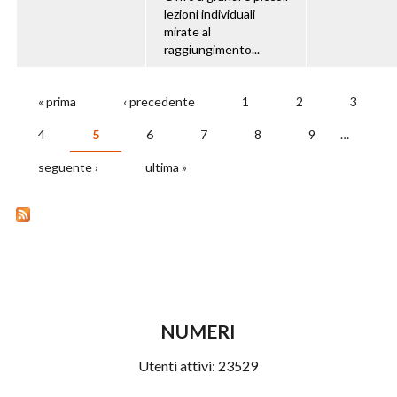
lezioni individuali
mirate al
raggiungimento...
« prima
‹ precedente
1
2
3
PAGINE
4
5
6
7
8
9
…
seguente ›
ultima »
NUMERI
Utenti attivi:
23529