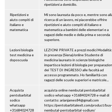
ripetizioni a domicilio.
Ripetizioni e
Mi sono laureata da poco e, mentre sono all
aiuto compiti di
ricerca di un lavoro, mi piacerebbe offrire
italiano e
ripetizioni e aiuto compiti di italiano e
matematica
matematica a bambini delle elementari e a
ragazzi delle medie e della prima e seconda
superiore.
Lezioni biologia
LEZIONI PRIVATE a prezzi modici Modalità:
test medicina e
in presenza (Siena)/online Studente di
doposcuola
medicina laureato in scienze biologiche
impartisce lezioni di biologia per preparazio
dei TEST DI INGRESSO alle facoltà ad
accesso programmato. Ho familiarità con
ragazzi delle scuole superiori e matricole...
Acquista
acquista online nembutal pentobarbital
pentobarbital
sodico whatsapp +31684024728 e-mail di
sodico
contatto: arianjames84@gmail.com
whatsapp
https://pentobarbitalexit.com/product/buy
+31684024728
nembutal-pentobarbital-sodium/