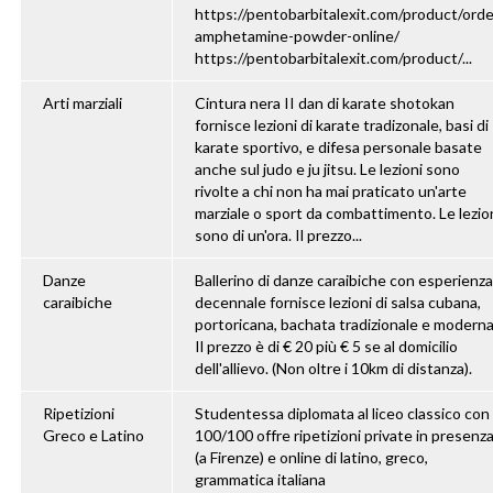
https://pentobarbitalexit.com/product/orde
amphetamine-powder-online/
https://pentobarbitalexit.com/product/...
Arti marziali
Cintura nera II dan di karate shotokan
fornisce lezioni di karate tradizonale, basi di
karate sportivo, e difesa personale basate
anche sul judo e ju jitsu. Le lezioni sono
rivolte a chi non ha mai praticato un'arte
marziale o sport da combattimento. Le lezio
sono di un'ora. Il prezzo...
Danze
Ballerino di danze caraibiche con esperienza
caraibiche
decennale fornisce lezioni di salsa cubana,
portoricana, bachata tradizionale e moderna
Il prezzo è di € 20 più € 5 se al domicilio
dell'allievo. (Non oltre i 10km di distanza).
Ripetizioni
Studentessa diplomata al liceo classico con
Greco e Latino
100/100 offre ripetizioni private in presenz
(a Firenze) e online di latino, greco,
grammatica italiana