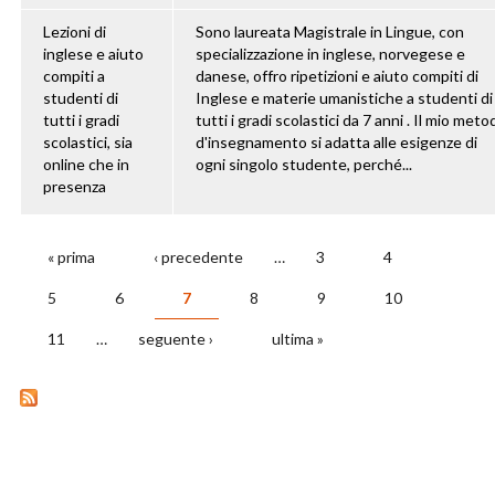
Lezioni di
Sono laureata Magistrale in Lingue, con
inglese e aiuto
specializzazione in inglese, norvegese e
compiti a
danese, offro ripetizioni e aiuto compiti di
studenti di
Inglese e materie umanistiche a studenti di
tutti i gradi
tutti i gradi scolastici da 7 anni . Il mio meto
scolastici, sia
d'insegnamento si adatta alle esigenze di
online che in
ogni singolo studente, perché...
presenza
« prima
‹ precedente
…
3
4
PAGINE
5
6
7
8
9
10
11
…
seguente ›
ultima »