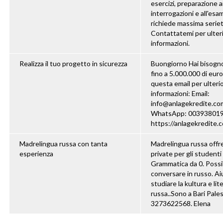
esercizi, preparazione ai
interrogazioni e all'esam
richiede massima seriet
Contattatemi per ulteri
informazioni.
Realizza il tuo progetto in sicurezza
Buongiorno Hai bisogno
fino a 5.000.000 di eur
questa email per ulterio
informazioni: Email:
info@anlagekredite.co
WhatsApp: 00393801
https://anlagekredite.c
Madrelingua russa con tanta
Madrelingua russa offre
esperienza
private per gli studenti 
Grammatica da 0. Possib
conversare in russo. Ai
studiare la kultura e lit
russa..Sono a Bari Pales
3273622568. Elena