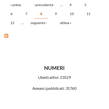
« prima
‹ precedente
…
4
5
PAGINE
6
7
8
9
10
11
12
…
seguente ›
ultima »
NUMERI
Utenti attivi:
23529
Annunci pubblicati:
31760