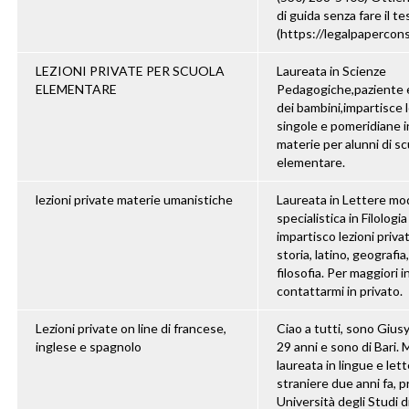
di guida senza fare il te
(https://legalpapercon
LEZIONI PRIVATE PER SCUOLA
Laureata in Scienze
ELEMENTARE
Pedagogiche,paziente
dei bambini,impartisce l
singole e pomeridiane i
materie per alunni di sc
elementare.
lezioni private materie umanistiche
Laureata in Lettere m
specialistica in Filolog
impartisco lezioni privat
storia, latino, geografia,
filosofia. Per maggiori 
contattarmi in privato.
Lezioni private on line di francese,
Ciao a tutti, sono Gius
inglese e spagnolo
29 anni e sono di Bari. 
laureata in lingue e let
straniere due anni fa, p
Università degli Studi di