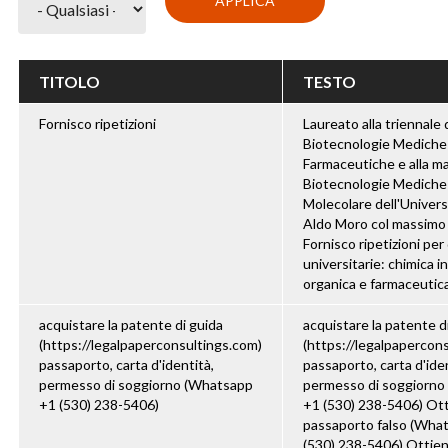
TITOLO
TESTO
Fornisco ripetizioni
Laureato alla triennale 
Biotecnologie Mediche
Farmaceutiche e alla ma
Biotecnologie Mediche
Molecolare dell'Universi
Aldo Moro col massimo d
Fornisco ripetizioni per 
universitarie: chimica i
organica e farmaceutica, 
acquistare la patente di guida
acquistare la patente d
(https://legalpaperconsultings.com)
(https://legalpapercon
passaporto, carta d'identità,
passaporto, carta d'iden
permesso di soggiorno (Whatsapp
permesso di soggiorno
+1 (530) 238-5406)
+1 (530) 238-5406) Ott
passaporto falso (Wha
(530) 238-5406) ​​Ottien