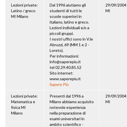
Lezioni private:
Dal 1996 aiutiamo gli
29/09/2004
Latino / greco
studenti di tutti le
MI
MI Milano
scuole superiori in
italiano, latino e greco.
Lezioni individuali e/o a
piccoli gruppi.
I nostri uffici sono in V.le
Abruzzi, 69 (MM 1 e 2 -
Loreto).
Per informazioni:
info@saperepiu.it
tel 02.29.40.85.52
Sito internet:
www.saperepiu.it
Sapere Più
Lezioni private:
Presenti dal 1996 a
29/09/2004
Matematica e
Milano abbiamo acquisito
MI
fisica MI
notevole esperienza
Milano
nella preparazione di
esami universitari in
ambito scientifico -