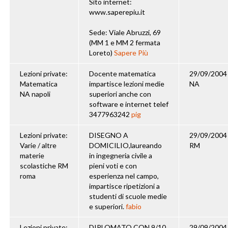
Sito internet:
www.saperepiu.it
Sede: Viale Abruzzi, 69
(MM 1 e MM 2 fermata
Loreto)
Sapere Più
Lezioni private:
Docente matematica
29/09/2004
Matematica
impartisce lezioni medie
NA
NA napoli
superiori anche con
software e internet telef
3477963242
pig
Lezioni private:
DISEGNO A
29/09/2004
Varie / altre
DOMICILIO,laureando
RM
materie
in ingegneria civile a
scolastiche RM
pieni voti e con
roma
esperienza nel campo,
impartisce ripetizioni a
studenti di scuole medie
e superiori.
fabio
Lezioni private:
DIPLOMATO CON 9/10
29/09/2004