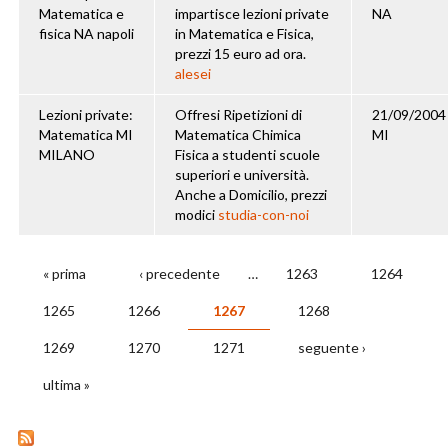
Matematica e
impartisce lezioni private
NA
fisica NA napoli
in Matematica e Fisica,
prezzi 15 euro ad ora.
alesei
Lezioni private:
Offresi Ripetizioni di
21/09/2004
Matematica MI
Matematica Chimica
MI
MILANO
Fisica a studenti scuole
superiori e università.
Anche a Domicilio, prezzi
modici
studia-con-noi
« prima
‹ precedente
…
1263
1264
PAGINE
1265
1266
1267
1268
1269
1270
1271
seguente ›
ultima »